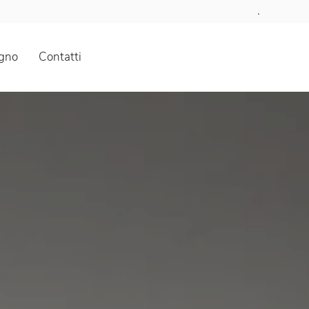
.
gno
Contatti