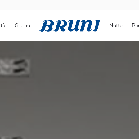
tà
Giorno
Notte
Ba