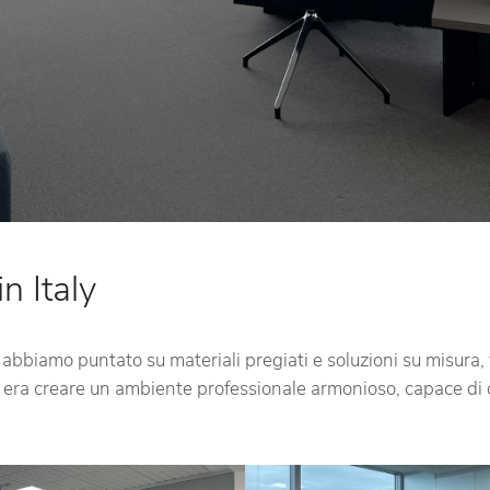
n Italy
abbiamo puntato su materiali pregiati e soluzioni su misura, 
o era creare un ambiente professionale armonioso, capace di off