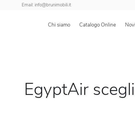
Email: info@brunimobili.it
Chi siamo
Catalogo Online
Novi
EgyptAir scegli