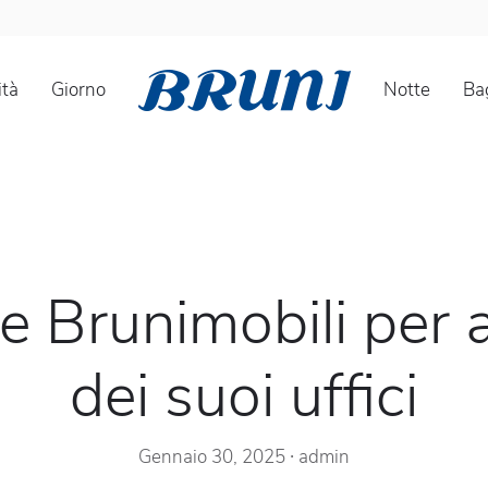
tà
Giorno
Notte
Ba
e Brunimobili per 
dei suoi uffici
Gennaio 30, 2025
∙
admin