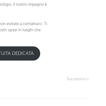
restigio, il nostro impegno è
on esitate a contattarci. Ti
stri spazi in luoghi che
UITA DEDICATA
Successivo